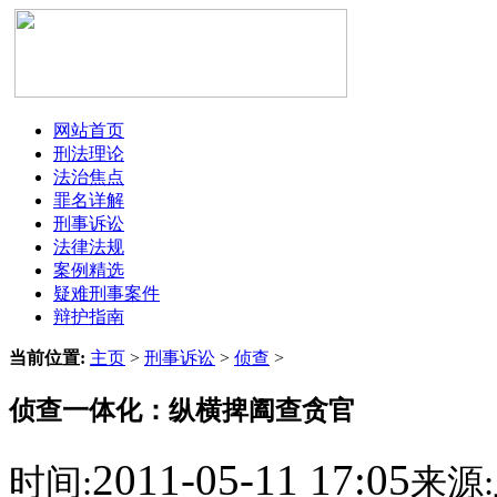
网站首页
刑法理论
法治焦点
罪名详解
刑事诉讼
法律法规
案例精选
疑难刑事案件
辩护指南
当前位置:
主页
>
刑事诉讼
>
侦查
>
侦查一体化：纵横捭阖查贪官
2011-05-11 17:05
时间:
来源: